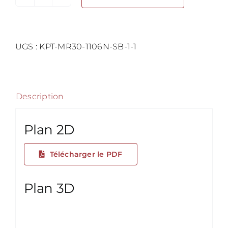
quantité
de
Template
Fiche
UGS :
KPT-MR30-1106N-SB-1-1
Produit
Test
Description
Plan 2D
Télécharger le PDF
Plan 3D