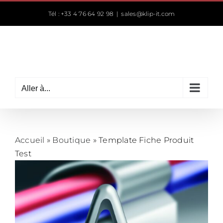
Passer
Tél : +33 4 76 64 92 98
|
sales@klip-it.com
au
contenu
Aller à...
Accueil
»
Boutique
»
Template Fiche Produit
Test